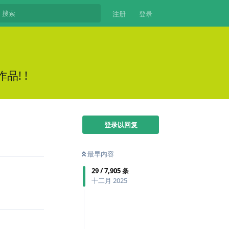
注册
登录
品! !
登录以回复
最早内容
29
/
7,905
条
十二月 2025