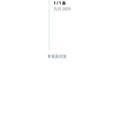
1
/
1
条
九月 2025
最新回复