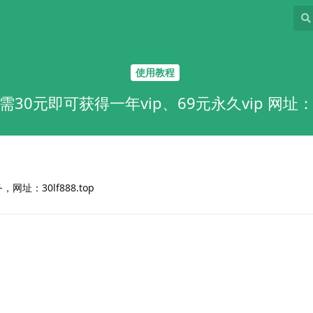
使用教程
需30元即可获得一年vip、69元永久vip 网址：30l
址：30lf888.top